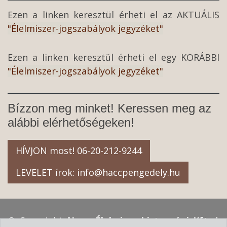
Ezen a linken keresztül érheti el az AKTUÁLIS
"Élelmiszer-jogszabályok jegyzéket"
Ezen a linken keresztül érheti el egy KORÁBBI
"Élelmiszer-jogszabályok jegyzéket"
Bízzon meg minket! Keressen meg az
alábbi elérhetőségeken!
HÍVJON most! 06-20-212-9244
LEVELET írok: info@haccpengedely.hu
© Copyright
Nagy Élelmiszerbiztonsági Kft. |